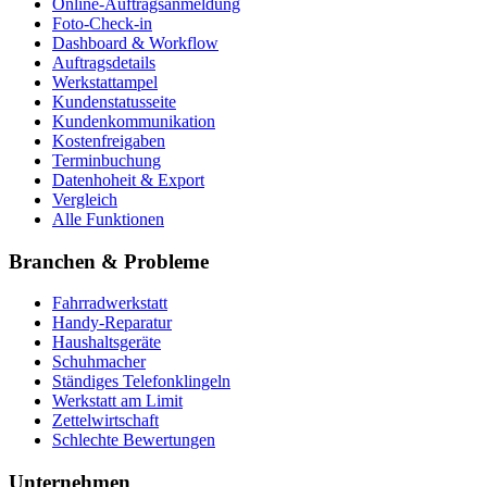
Online-Auftragsanmeldung
Foto-Check-in
Dashboard & Workflow
Auftragsdetails
Werkstattampel
Kundenstatusseite
Kundenkommunikation
Kostenfreigaben
Terminbuchung
Datenhoheit & Export
Vergleich
Alle Funktionen
Branchen & Probleme
Fahrradwerkstatt
Handy-Reparatur
Haushaltsgeräte
Schuhmacher
Ständiges Telefonklingeln
Werkstatt am Limit
Zettelwirtschaft
Schlechte Bewertungen
Unternehmen