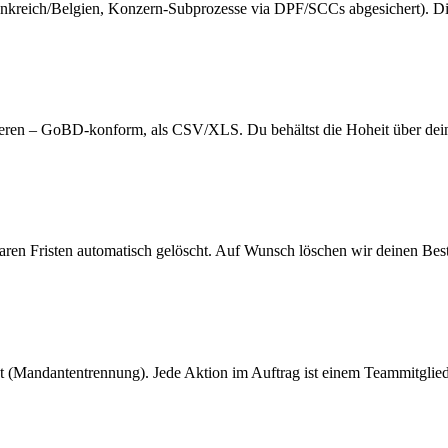
nkreich/Belgien, Konzern-Subprozesse via DPF/SCCs abgesichert). Die L
rtieren – GoBD-konform, als CSV/XLS. Du behältst die Hoheit über de
ren Fristen automatisch gelöscht. Auf Wunsch löschen wir deinen Best
änkt (Mandantentrennung). Jede Aktion im Auftrag ist einem Teammitglie