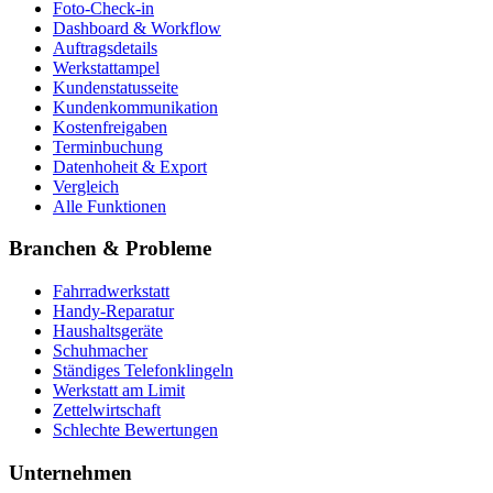
Foto-Check-in
Dashboard & Workflow
Auftragsdetails
Werkstattampel
Kundenstatusseite
Kundenkommunikation
Kostenfreigaben
Terminbuchung
Datenhoheit & Export
Vergleich
Alle Funktionen
Branchen & Probleme
Fahrradwerkstatt
Handy-Reparatur
Haushaltsgeräte
Schuhmacher
Ständiges Telefonklingeln
Werkstatt am Limit
Zettelwirtschaft
Schlechte Bewertungen
Unternehmen