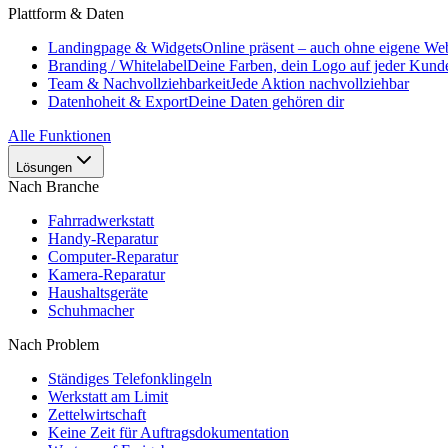
Plattform & Daten
Landingpage & Widgets
Online präsent – auch ohne eigene Web
Branding / Whitelabel
Deine Farben, dein Logo auf jeder Kunde
Team & Nachvollziehbarkeit
Jede Aktion nachvollziehbar
Datenhoheit & Export
Deine Daten gehören dir
Alle Funktionen
Lösungen
Nach Branche
Fahrradwerkstatt
Handy-Reparatur
Computer-Reparatur
Kamera-Reparatur
Haushaltsgeräte
Schuhmacher
Nach Problem
Ständiges Telefonklingeln
Werkstatt am Limit
Zettelwirtschaft
Keine Zeit für Auftragsdokumentation