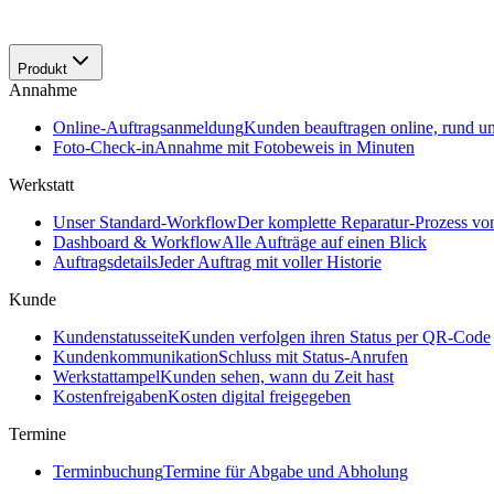
Produkt
Annahme
Online-Auftragsanmeldung
Kunden beauftragen online, rund u
Foto-Check-in
Annahme mit Fotobeweis in Minuten
Werkstatt
Unser Standard-Workflow
Der komplette Reparatur-Prozess v
Dashboard & Workflow
Alle Aufträge auf einen Blick
Auftragsdetails
Jeder Auftrag mit voller Historie
Kunde
Kundenstatusseite
Kunden verfolgen ihren Status per QR-Code
Kundenkommunikation
Schluss mit Status-Anrufen
Werkstattampel
Kunden sehen, wann du Zeit hast
Kostenfreigaben
Kosten digital freigegeben
Termine
Terminbuchung
Termine für Abgabe und Abholung