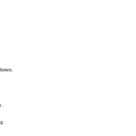
hinten.
h.
g.