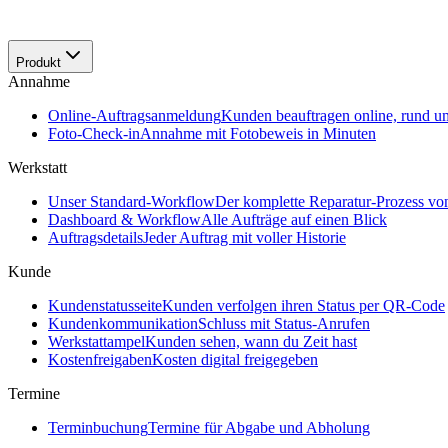
Produkt
Annahme
Online-Auftragsanmeldung
Kunden beauftragen online, rund u
Foto-Check-in
Annahme mit Fotobeweis in Minuten
Werkstatt
Unser Standard-Workflow
Der komplette Reparatur-Prozess v
Dashboard & Workflow
Alle Aufträge auf einen Blick
Auftragsdetails
Jeder Auftrag mit voller Historie
Kunde
Kundenstatusseite
Kunden verfolgen ihren Status per QR-Code
Kundenkommunikation
Schluss mit Status-Anrufen
Werkstattampel
Kunden sehen, wann du Zeit hast
Kostenfreigaben
Kosten digital freigegeben
Termine
Terminbuchung
Termine für Abgabe und Abholung