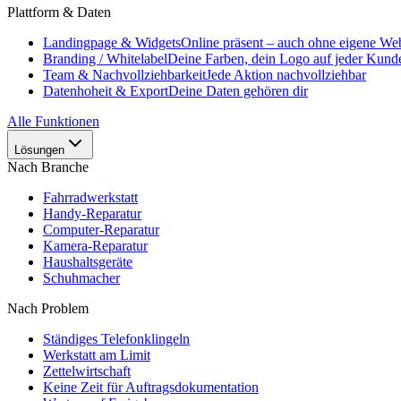
Plattform & Daten
Landingpage & Widgets
Online präsent – auch ohne eigene Web
Branding / Whitelabel
Deine Farben, dein Logo auf jeder Kunde
Team & Nachvollziehbarkeit
Jede Aktion nachvollziehbar
Datenhoheit & Export
Deine Daten gehören dir
Alle Funktionen
Lösungen
Nach Branche
Fahrradwerkstatt
Handy-Reparatur
Computer-Reparatur
Kamera-Reparatur
Haushaltsgeräte
Schuhmacher
Nach Problem
Ständiges Telefonklingeln
Werkstatt am Limit
Zettelwirtschaft
Keine Zeit für Auftragsdokumentation