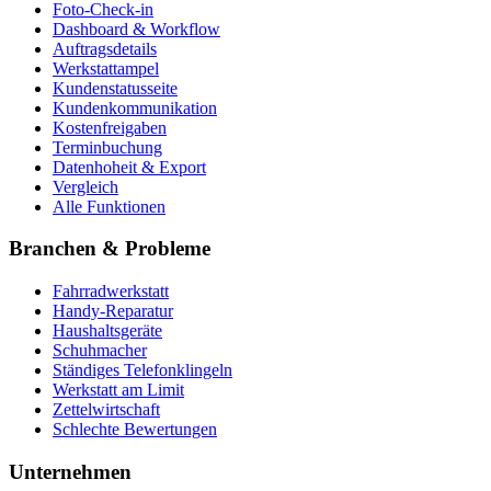
Foto-Check-in
Dashboard & Workflow
Auftragsdetails
Werkstattampel
Kundenstatusseite
Kundenkommunikation
Kostenfreigaben
Terminbuchung
Datenhoheit & Export
Vergleich
Alle Funktionen
Branchen & Probleme
Fahrradwerkstatt
Handy-Reparatur
Haushaltsgeräte
Schuhmacher
Ständiges Telefonklingeln
Werkstatt am Limit
Zettelwirtschaft
Schlechte Bewertungen
Unternehmen