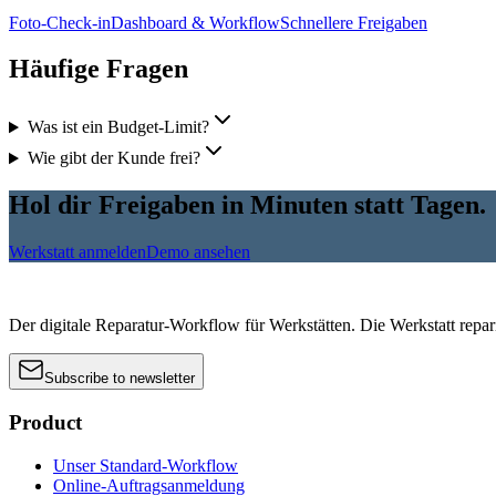
Foto-Check-in
Dashboard & Workflow
Schnellere Freigaben
Häufige Fragen
Was ist ein Budget-Limit?
Wie gibt der Kunde frei?
Hol dir Freigaben in Minuten statt Tagen.
Werkstatt anmelden
Demo ansehen
Der digitale Reparatur-Workflow für Werkstätten. Die Werkstatt reparier
Subscribe to newsletter
Product
Unser Standard-Workflow
Online-Auftragsanmeldung