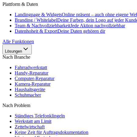
Plattform & Daten
Landingpage & Widgets
Online präsent – auch ohne eigene Web
Branding / Whitelabel
Deine Farben, dein Logo auf jeder Kunde
Team & Nachvollziehbarkeit
Jede Aktion nachvollziehbar
Datenhoheit & Export
Deine Daten gehören dir
Alle Funktionen
Lösungen
Nach Branche
Fahrradwerkstatt
Handy-Reparatur
Computer-Reparatur
Kamera-Reparatur
Haushaltsgeräte
Schuhmacher
Nach Problem
Ständiges Telefonklingeln
Werkstatt am Limit
Zettelwirtschaft
Keine Zeit für Auftragsdokumentation