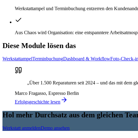
Werkstattampel und Terminbuchung entzerren den Kundenandra
Aus Chaos wird Organisation: eine entspanntere Arbeitsatmosph
Diese Module lösen das
Werkstattampel
Terminbuchung
Dashboard & Workflow
Foto-Check-i
„Über 1.500 Reparaturen seit 2024 – und das mit dem gle
Marco Fragasso, Espresso Berlin
Erfolgsgeschichte lesen
Hol mehr Durchsatz aus dem gleichen Tea
Werkstatt anmelden
Demo ansehen