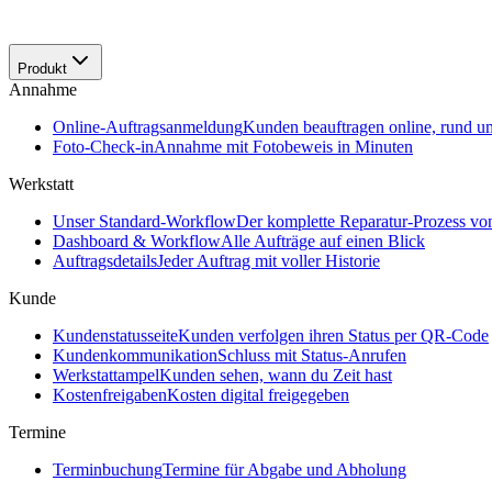
Produkt
Annahme
Online-Auftragsanmeldung
Kunden beauftragen online, rund u
Foto-Check-in
Annahme mit Fotobeweis in Minuten
Werkstatt
Unser Standard-Workflow
Der komplette Reparatur-Prozess v
Dashboard & Workflow
Alle Aufträge auf einen Blick
Auftragsdetails
Jeder Auftrag mit voller Historie
Kunde
Kundenstatusseite
Kunden verfolgen ihren Status per QR-Code
Kundenkommunikation
Schluss mit Status-Anrufen
Werkstattampel
Kunden sehen, wann du Zeit hast
Kostenfreigaben
Kosten digital freigegeben
Termine
Terminbuchung
Termine für Abgabe und Abholung