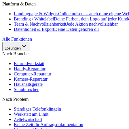
Plattform & Daten
Landingpage & Widgets
Online präsent – auch ohne eigene Web
Branding / Whitelabel
Deine Farben, dein Logo auf jeder Kunde
Team & Nachvollziehbarkeit
Jede Aktion nachvollziehbar
Datenhoheit & Export
Deine Daten gehören dir
Alle Funktionen
Lösungen
Nach Branche
Fahrradwerkstatt
Handy-Reparatur
Computer-Reparatur
Kamera-Reparatur
Haushaltsgeräte
Schuhmacher
Nach Problem
Ständiges Telefonklingeln
Werkstatt am Limit
Zettelwirtschaft
Keine Zeit für Auftragsdokumentation