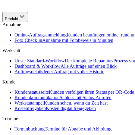
Produkt
Annahme
Online-Auftragsanmeldung
Kunden beauftragen online, rund u
Foto-Check-in
Annahme mit Fotobeweis in Minuten
Werkstatt
Unser Standard-Workflow
Der komplette Reparatur-Prozess v
Dashboard & Workflow
Alle Aufträge auf einen Blick
Auftragsdetails
Jeder Auftrag mit voller Historie
Kunde
Kundenstatusseite
Kunden verfolgen ihren Status per QR-Code
Kundenkommunikation
Schluss mit Status-Anrufen
Werkstattampel
Kunden sehen, wann du Zeit hast
Kostenfreigaben
Kosten digital freigegeben
Termine
Terminbuchung
Termine für Abgabe und Abholung