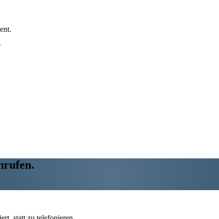
ent.
.
nrufen.
t, statt zu telefonieren.