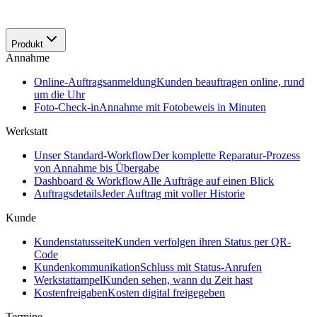
Produkt
Annahme
Online-Auftragsanmeldung
Kunden beauftragen online, rund
um die Uhr
Foto-Check-in
Annahme mit Fotobeweis in Minuten
Werkstatt
Unser Standard-Workflow
Der komplette Reparatur-Prozess
von Annahme bis Übergabe
Dashboard & Workflow
Alle Aufträge auf einen Blick
Auftragsdetails
Jeder Auftrag mit voller Historie
Kunde
Kundenstatusseite
Kunden verfolgen ihren Status per QR-
Code
Kundenkommunikation
Schluss mit Status-Anrufen
Werkstattampel
Kunden sehen, wann du Zeit hast
Kostenfreigaben
Kosten digital freigegeben
Termine