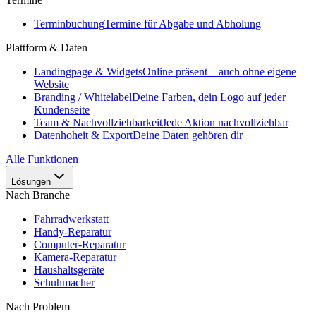
Terminbuchung
Termine für Abgabe und Abholung
Plattform & Daten
Landingpage & Widgets
Online präsent – auch ohne eigene
Website
Branding / Whitelabel
Deine Farben, dein Logo auf jeder
Kundenseite
Team & Nachvollziehbarkeit
Jede Aktion nachvollziehbar
Datenhoheit & Export
Deine Daten gehören dir
Alle Funktionen
Lösungen
Nach Branche
Fahrradwerkstatt
Handy-Reparatur
Computer-Reparatur
Kamera-Reparatur
Haushaltsgeräte
Schuhmacher
Nach Problem