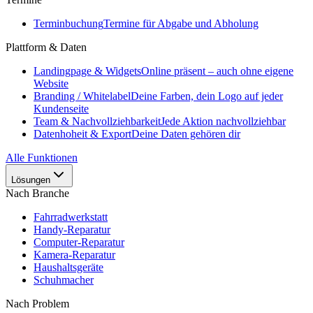
Terminbuchung
Termine für Abgabe und Abholung
Plattform & Daten
Landingpage & Widgets
Online präsent – auch ohne eigene
Website
Branding / Whitelabel
Deine Farben, dein Logo auf jeder
Kundenseite
Team & Nachvollziehbarkeit
Jede Aktion nachvollziehbar
Datenhoheit & Export
Deine Daten gehören dir
Alle Funktionen
Lösungen
Nach Branche
Fahrradwerkstatt
Handy-Reparatur
Computer-Reparatur
Kamera-Reparatur
Haushaltsgeräte
Schuhmacher
Nach Problem