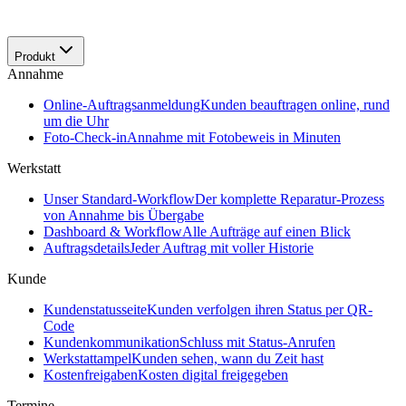
Produkt
Annahme
Online-Auftragsanmeldung
Kunden beauftragen online, rund
um die Uhr
Foto-Check-in
Annahme mit Fotobeweis in Minuten
Werkstatt
Unser Standard-Workflow
Der komplette Reparatur-Prozess
von Annahme bis Übergabe
Dashboard & Workflow
Alle Aufträge auf einen Blick
Auftragsdetails
Jeder Auftrag mit voller Historie
Kunde
Kundenstatusseite
Kunden verfolgen ihren Status per QR-
Code
Kundenkommunikation
Schluss mit Status-Anrufen
Werkstattampel
Kunden sehen, wann du Zeit hast
Kostenfreigaben
Kosten digital freigegeben
Termine