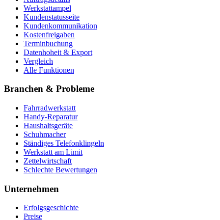
Werkstattampel
Kundenstatusseite
Kundenkommunikation
Kostenfreigaben
Terminbuchung
Datenhoheit & Export
Vergleich
Alle Funktionen
Branchen & Probleme
Fahrradwerkstatt
Handy-Reparatur
Haushaltsgeräte
Schuhmacher
Ständiges Telefonklingeln
Werkstatt am Limit
Zettelwirtschaft
Schlechte Bewertungen
Unternehmen
Erfolgsgeschichte
Preise