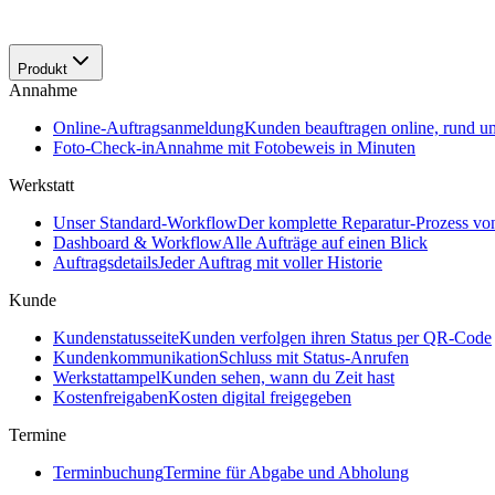
Produkt
Annahme
Online-Auftragsanmeldung
Kunden beauftragen online, rund u
Foto-Check-in
Annahme mit Fotobeweis in Minuten
Werkstatt
Unser Standard-Workflow
Der komplette Reparatur-Prozess v
Dashboard & Workflow
Alle Aufträge auf einen Blick
Auftragsdetails
Jeder Auftrag mit voller Historie
Kunde
Kundenstatusseite
Kunden verfolgen ihren Status per QR-Code
Kundenkommunikation
Schluss mit Status-Anrufen
Werkstattampel
Kunden sehen, wann du Zeit hast
Kostenfreigaben
Kosten digital freigegeben
Termine
Terminbuchung
Termine für Abgabe und Abholung