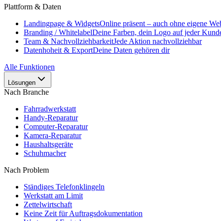
Plattform & Daten
Landingpage & Widgets
Online präsent – auch ohne eigene Web
Branding / Whitelabel
Deine Farben, dein Logo auf jeder Kunde
Team & Nachvollziehbarkeit
Jede Aktion nachvollziehbar
Datenhoheit & Export
Deine Daten gehören dir
Alle Funktionen
Lösungen
Nach Branche
Fahrradwerkstatt
Handy-Reparatur
Computer-Reparatur
Kamera-Reparatur
Haushaltsgeräte
Schuhmacher
Nach Problem
Ständiges Telefonklingeln
Werkstatt am Limit
Zettelwirtschaft
Keine Zeit für Auftragsdokumentation